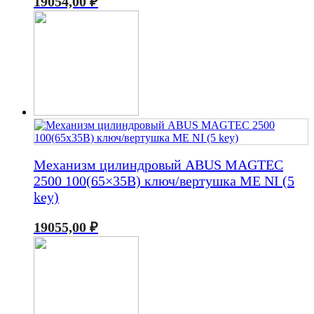
19054,00
₽
Механизм цилиндровый ABUS MAGTEC
2500 100(65×35В) ключ/вертушка ME NI (5
key)
19055,00
₽