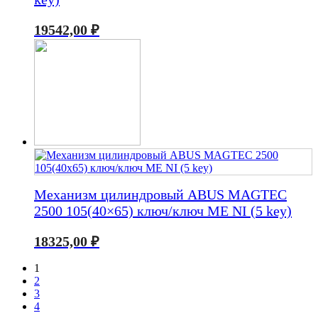
19542,00
₽
Механизм цилиндровый ABUS MAGTEC
2500 105(40×65) ключ/ключ ME NI (5 key)
18325,00
₽
1
2
3
4