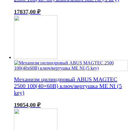
17837,00
₽
Механизм цилиндровый ABUS MAGTEC
2500 100(40×60В) ключ/вертушка ME NI (5
key)
19054,00
₽