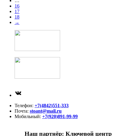
…
16
17
18
→
ВКонтакте
Телефон:
+7(4842)551-333
Почта:
stoant@mail.ru
Мобильный:
+7(920)891-99-99
Наш партнёр: Ключевой центр