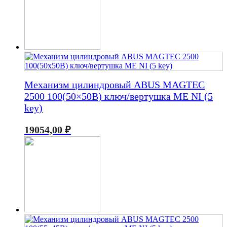
Механизм цилиндровый ABUS MAGTEC
2500 100(50×50В) ключ/вертушка ME NI (5
key)
19054,00
₽