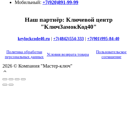
Мобильный:
+7(920)891-99-99
Наш партнёр: Ключевой центр
"КлючЗамокКод40"
keylockcode40.ru
|
+7(4842)554-333
|
+7(901)995-84-40
Политика обработки
Пользовательское
Условия возврата товара
персональных данных
соглашение
2026 © Компания "Мастер-ключ"