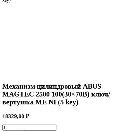
key)
Механизм цилиндровый ABUS
MAGTEC 2500 100(30×70В) ключ/
вертушка ME NI (5 key)
18329,00
₽
Количество