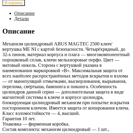
товара
В корзину
Механизм
цилиндровый
Описание
ABUS
Детали
MAGTEC
2500
Описание
100(30x70В)
ключ/
Механизм цилиндровый ABUS MAGTEC 2500 ключ/
вертушка
вертушка ME NI с картой безопасности. Четырёхрядный, до
ME
32-х пинов, материал корпуса и плага — многокомпонентный
NI
порошковый сплав, ключи мельхиоровые перфо. Цвет —
(5
матовый никель. Сторона с вертушкой указана в
key)
наименовании маркировкой «B». Максимальная защита от
всех наиболее распространённых методов вскрытия и взлома
— от манипуляций отмычками, высверливания, вырывания,
перелома, свёртыша, бампинга и пикинга. Особенность
цилиндров данной серии — дополнительная защита в виде
магнитной системы в ключе и корпусе цилиндра,
блокирующая цилиндровый механизм при попытке вскрытия
посторонним ключом. Имеется защита от копирования ключа.
Класс взломостойкости — 4, высший.
Гарантия 10 лет.
Упаковка — фирменная коробка.
Состав комплекта: механизм цилиндровый — 1 шт.,