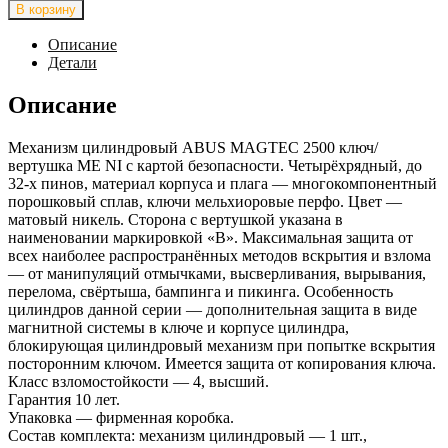
товара
В корзину
Механизм
цилиндровый
Описание
ABUS
Детали
MAGTEC
2500
Описание
100(55x45В)
ключ/
Механизм цилиндровый ABUS MAGTEC 2500 ключ/
вертушка
вертушка ME NI с картой безопасности. Четырёхрядный, до
ME
32-х пинов, материал корпуса и плага — многокомпонентный
NI
порошковый сплав, ключи мельхиоровые перфо. Цвет —
(5
матовый никель. Сторона с вертушкой указана в
key)
наименовании маркировкой «B». Максимальная защита от
всех наиболее распространённых методов вскрытия и взлома
— от манипуляций отмычками, высверливания, вырывания,
перелома, свёртыша, бампинга и пикинга. Особенность
цилиндров данной серии — дополнительная защита в виде
магнитной системы в ключе и корпусе цилиндра,
блокирующая цилиндровый механизм при попытке вскрытия
посторонним ключом. Имеется защита от копирования ключа.
Класс взломостойкости — 4, высший.
Гарантия 10 лет.
Упаковка — фирменная коробка.
Состав комплекта: механизм цилиндровый — 1 шт.,