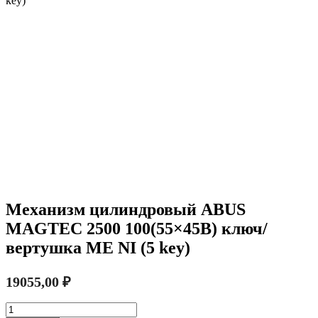
key)
Механизм цилиндровый ABUS
MAGTEC 2500 100(55×45В) ключ/
вертушка ME NI (5 key)
19055,00
₽
Количество