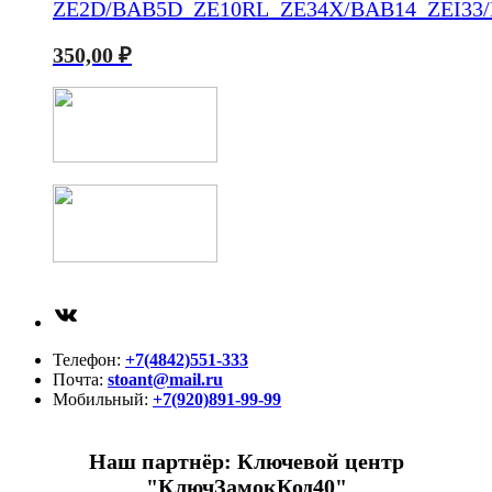
ZE2D/BAB5D_ZE10RL_ZE34X/BAB14_ZEI33
350,00
₽
ВКонтакте
Телефон:
+7(4842)551-333
Почта:
stoant@mail.ru
Мобильный:
+7(920)891-99-99
Наш партнёр: Ключевой центр
"КлючЗамокКод40"