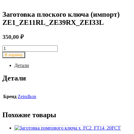
Заготовка плоского ключа (импорт)
ZE1_ZE11RL_ZE39RX_ZEI33L
350,00
₽
Количество
товара
В корзину
Заготовка
плоского
Детали
ключа
(импорт)
Детали
ZE1_ZE11RL_ZE39RX_ZEI33L
Бренд
ZeissIkon
Похожие товары