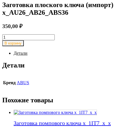
Заготовка плоского ключа (импорт)
x_AU26_AB26_ABS36
350,00
₽
Количество
товара
В корзину
Заготовка
плоского
Детали
ключа
(импорт)
Детали
x_AU26_AB26_ABS36
Бренд
ABUS
Похожие товары
Заготовка помпового ключа x_1IT7_x_x