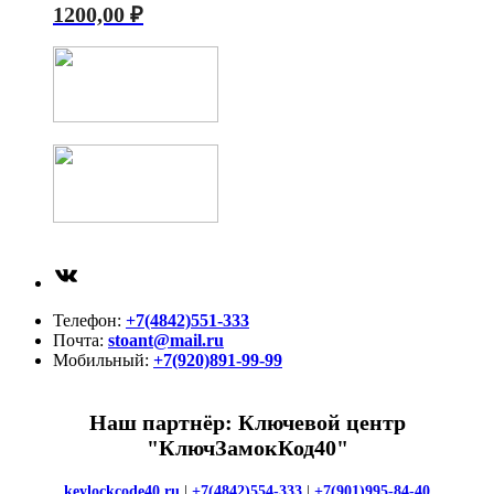
1200,00
₽
ВКонтакте
Телефон:
+7(4842)551-333
Почта:
stoant@mail.ru
Мобильный:
+7(920)891-99-99
Наш партнёр: Ключевой центр
"КлючЗамокКод40"
keylockcode40.ru
|
+7(4842)554-333
|
+7(901)995-84-40