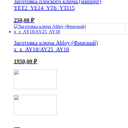
Заготовка плоского ключа (импорт)
YET2_YE14_YT6_YTI15
250,00
₽
Заготовка ключа Abloy (Финский)
x_x_AY18/AY25_AY18
1950,00
₽
ВКонтакте