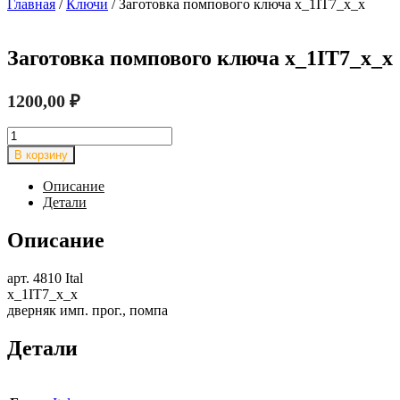
Главная
/
Ключи
/ Заготовка помпового ключа x_1IT7_x_x
Заготовка помпового ключа x_1IT7_x_x
1200,00
₽
Количество
товара
В корзину
Заготовка
помпового
Описание
ключа
Детали
x_1IT7_x_x
Описание
арт. 4810 Ital
x_1IT7_x_x
дверняк имп. прог., помпа
Детали