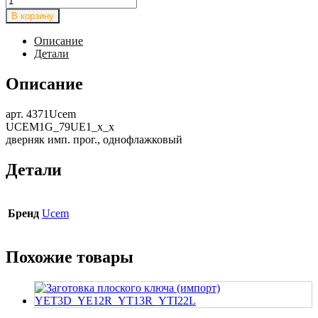
товара
В корзину
Заготовка
сувальдного
Описание
ключа
Детали
(однофлажковый)
UCEM1G_79UE1_x_x
Описание
арт. 4371Ucem
UCEM1G_79UE1_x_x
дверняк имп. прог., однофлажковый
Детали
Бренд
Ucem
Похожие товары