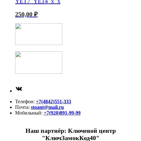
YET7_YE14_x_x
250,00
₽
ВКонтакте
Телефон:
+7(4842)551-333
Почта:
stoant@mail.ru
Мобильный:
+7(920)891-99-99
Наш партнёр: Ключевой центр
"КлючЗамокКод40"