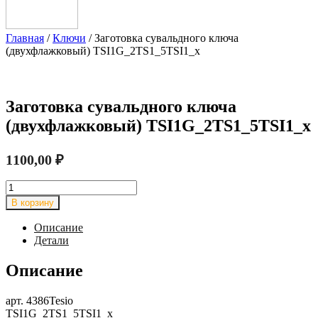
Главная
/
Ключи
/ Заготовка сувальдного ключа
(двухфлажковый) TSI1G_2TS1_5TSI1_x
Заготовка сувальдного ключа
(двухфлажковый) TSI1G_2TS1_5TSI1_x
1100,00
₽
Количество
товара
В корзину
Заготовка
сувальдного
Описание
ключа
Детали
(двухфлажковый)
TSI1G_2TS1_5TSI1_x
Описание
арт. 4386Tesio
TSI1G_2TS1_5TSI1_x