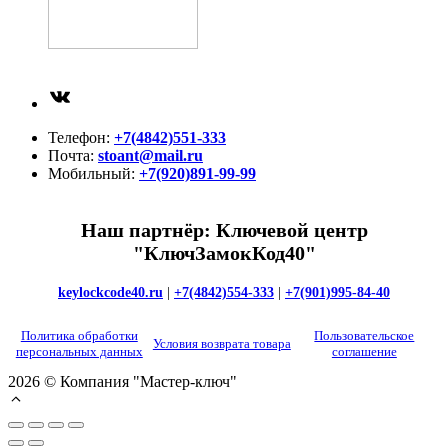
ВКонтакте
Телефон:
+7(4842)551-333
Почта:
stoant@mail.ru
Мобильный:
+7(920)891-99-99
Наш партнёр: Ключевой центр
"КлючЗамокКод40"
keylockcode40.ru
|
+7(4842)554-333
|
+7(901)995-84-40
Политика обработки
Пользовательское
Условия возврата товара
персональных данных
соглашение
2026 © Компания "Мастер-ключ"