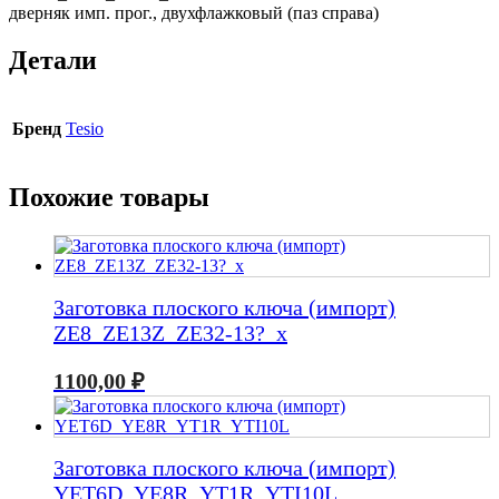
дверняк имп. прог., двухфлажковый (паз справа)
Детали
Бренд
Tesio
Похожие товары
Заготовка плоского ключа (импорт)
ZE8_ZE13Z_ZE32-13?_x
1100,00
₽
Заготовка плоского ключа (импорт)
YET6D_YE8R_YT1R_YTI10L