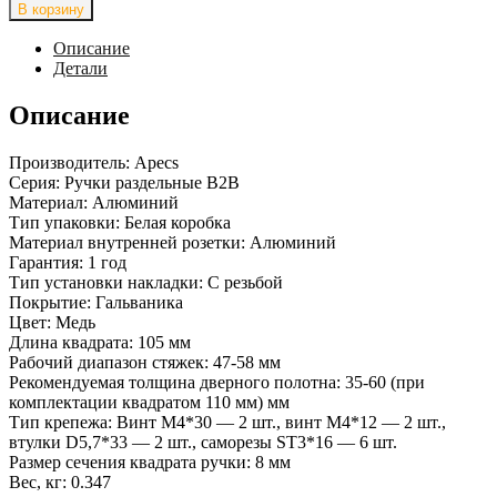
товара
В корзину
Ручки
дверные
Описание
H-
Детали
0864-
A-
Описание
AC
(Spindle
Производитель: Apecs
105)
Серия: Ручки раздельные В2В
(B2B)
Материал: Алюминий
Тип упаковки: Белая коробка
Материал внутренней розетки: Алюминий
Гарантия: 1 год
Тип установки накладки: С резьбой
Покрытие: Гальваника
Цвет: Медь
Длина квадрата: 105 мм
Рабочий диапазон стяжек: 47-58 мм
Рекомендуемая толщина дверного полотна: 35-60 (при
комплектации квадратом 110 мм) мм
Тип крепежа: Винт М4*30 — 2 шт., винт М4*12 — 2 шт.,
втулки D5,7*33 — 2 шт., саморезы SТ3*16 — 6 шт.
Размер сечения квадрата ручки: 8 мм
Вес, кг: 0.347