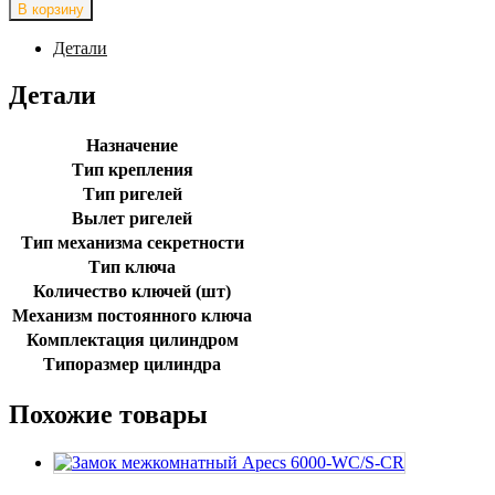
товара
В корзину
Ручки
на
Детали
планке
Apecs
Детали
HP-
85.2703-
INOX/304
Назначение
Тип крепления
Тип ригелей
Вылет ригелей
Тип механизма секретности
Тип ключа
Количество ключей (шт)
Механизм постоянного ключа
Комплектация цилиндром
Типоразмер цилиндра
Похожие товары