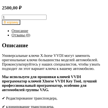
2500,00
₽
Количество
товара
В корзину
Универсальные
автомобильные
Описание
ключи
Отзывы (0)
X-
horse
Описание
VVDI
Универсальные ключи X-horse VVDI могут заменить
оригинальные ключи большинства моделей автомобилей.
Проконсультируйтесь у наших специалистов, чтобы узнать
подходит ли этот вариант ключа к вашему автомобилю.
Мы используем для прошивки ключей VVDI
программатор ключей Xhorse VVDI Key Tool, лучший
профессиональный программатор, особенно для
автомобилей группы VAG.
✔
Редактирование транспондера,
✔
клонирование транспондера,