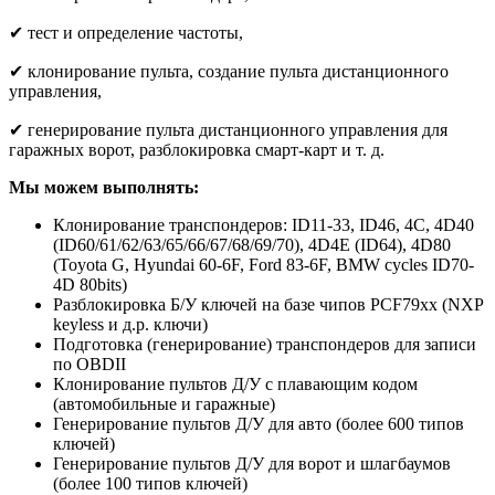
✔
тест и определение частоты,
✔
клонирование пульта, создание пульта дистанционного
управления,
✔
генерирование пульта дистанционного управления для
гаражных ворот, разблокировка смарт-карт и т. д.
Мы можем выполнять:
Клонирование транспондеров: ID11-33, ID46, 4C, 4D40
(ID60/61/62/63/65/66/67/68/69/70), 4D4E (ID64), 4D80
(Toyota G, Hyundai 60-6F, Ford 83-6F, BMW cycles ID70-
4D 80bits)
Разблокировка Б/У ключей на базе чипов PCF79xx (NXP
keyless и д.р. ключи)
Подготовка (генерирование) транспондеров для записи
по OBDII
Клонирование пультов Д/У с плавающим кодом
(автомобильные и гаражные)
Генерирование пультов Д/У для авто (более 600 типов
ключей)
Генерирование пультов Д/У для ворот и шлагбаумов
(более 100 типов ключей)