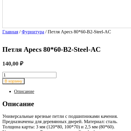
Главная
/
Фурнитура
/ Петля Apecs 80*60-B2-Steel-AC
Петля Apecs 80*60-B2-Steel-AC
140,00
₽
Количество
товара
В корзину
Петля
Apecs
Описание
80*60-
B2-
Описание
Steel-
AC
Универсальные врезные петли с подшипниками качения.
Предназначены для деревянных дверей. Материал: сталь.
Толщина карты: 3 мм (120*80, 100*70) и 2,5 мм (80*60).