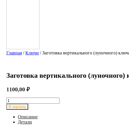
Главная
/
Ключи
/ Заготовка вертикального (луночного) кл
Заготовка вертикального (луночного
1100,00
₽
Количество
товара
В корзину
Заготовка
вертикального
Описание
(луночного)
Детали
ключа