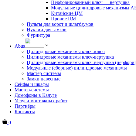
Перфорированный ключ — вертушка
Модульные цилиндровые механизмы 
Китайские ЦМ
Прочие ЦМ
Пульты для ворот и шлагбаумов
Нуклии для замков
Фурнитура
Abus
Цилиндровые механизмы ключ-ключ
Цилиндровые механизмы ключ-вертушка
Цилиндровые механизмы ключ-вертушка (перфори
Модульные (сборные) цилиндровые механизмы
Мастер-системы
Замки навесные
Сейфы и шкафы
Мастер-системы
Домофоны в Калуге
Услуги монтажных работ
Партнёры
Контакты
0