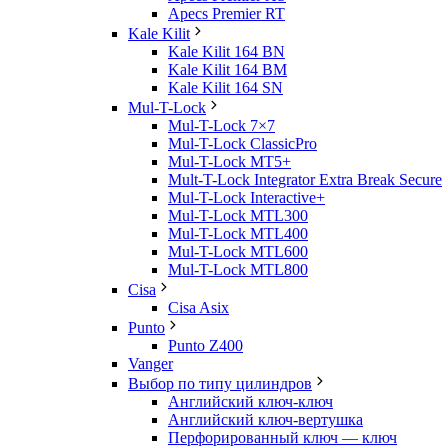
Apecs Premier RT
Kale Kilit
Kale Kilit 164 BN
Kale Kilit 164 BM
Kale Kilit 164 SN
Mul-T-Lock
Mul-T-Lock 7×7
Mul-T-Lock ClassicPro
Mul-T-Lock MT5+
Mult-T-Lock Integrator Extra Break Secure
Mul-T-Lock Interactive+
Mul-T-Lock MTL300
Mul-T-Lock MTL400
Mul-T-Lock MTL600
Mul-T-Lock MTL800
Cisa
Cisa Asix
Punto
Punto Z400
Vanger
Выбор по типу цилиндров
Английский ключ-ключ
Английский ключ-вертушка
Перфорированный ключ — ключ