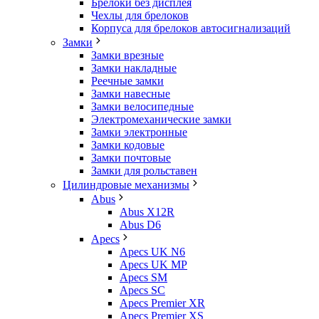
Брелоки без дисплея
Чехлы для брелоков
Корпуса для брелоков автосигнализаций
Замки
Замки врезные
Замки накладные
Реечные замки
Замки навесные
Замки велосипедные
Электромеханические замки
Замки электронные
Замки кодовые
Замки почтовые
Замки для рольставен
Цилиндровые механизмы
Abus
Abus X12R
Abus D6
Apecs
Apecs UK N6
Apecs UK MP
Apecs SM
Apecs SC
Apecs Premier XR
Apecs Premier XS