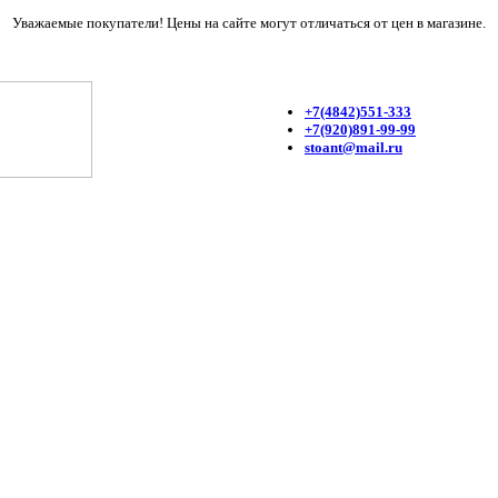
Уважаемые покупатели! Цены на сайте могут отличаться от цен в магазине.
+7(4842)551-333
+7(920)891-99-99
stoant@mail.ru