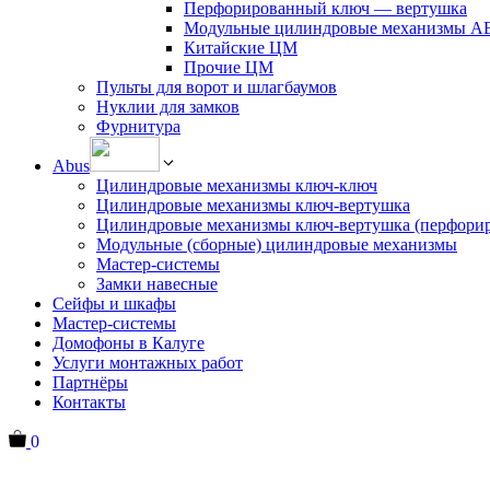
Перфорированный ключ — вертушка
Модульные цилиндровые механизмы 
Китайские ЦМ
Прочие ЦМ
Пульты для ворот и шлагбаумов
Нуклии для замков
Фурнитура
Abus
Цилиндровые механизмы ключ-ключ
Цилиндровые механизмы ключ-вертушка
Цилиндровые механизмы ключ-вертушка (перфори
Модульные (сборные) цилиндровые механизмы
Мастер-системы
Замки навесные
Сейфы и шкафы
Мастер-системы
Домофоны в Калуге
Услуги монтажных работ
Партнёры
Контакты
0