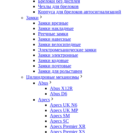
Брелоки без дисплея
Чехлы для брелоков
Корпуса для брелоков автосигнализаций
Замки
Замки врезные
Замки накладные
Реечные замки
Замки навесные
Замки велосипедные
Электромеханические замки
Замки электронные
Замки кодовые
Замки почтовые
Замки для рольставен
Цилиндровые механизмы
Abus
Abus X12R
Abus D6
Apecs
Apecs UK N6
Apecs UK MP
Apecs SM
Apecs SC
Apecs Premier XR
Apecs Premier XS