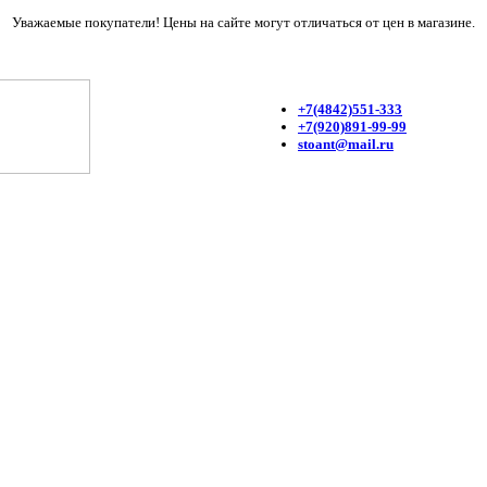
Уважаемые покупатели! Цены на сайте могут отличаться от цен в магазине.
+7(4842)551-333
+7(920)891-99-99
stoant@mail.ru