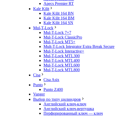
Apecs Premier RT
Kale Kilit
Kale Kilit 164 BN
Kale Kilit 164 BM
Kale Kilit 164 SN
Mul-T-Lock
Mul-T-Lock 7×7
Mul-T-Lock ClassicPro
Mul-T-Lock MT5+
Mult-T-Lock Integrator Extra Break Secure
Mul-T-Lock Interactive+
Mul-T-Lock MTL300
Mul-T-Lock MTL400
Mul-T-Lock MTL600
Mul-T-Lock MTL800
Cisa
Cisa Asix
Punto
Punto Z400
Vanger
Выбор по типу цилиндров
Английский ключ-ключ
Английский ключ-вертушка
Перфорированный ключ — ключ