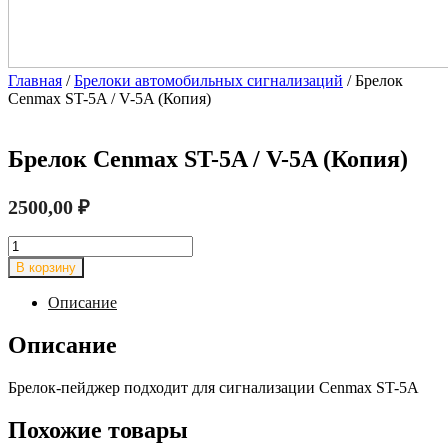
Главная
/
Брелоки автомобильных сигнализаций
/ Брелок
Cenmax ST-5A / V-5A (Копия)
Брелок Cenmax ST-5A / V-5A (Копия)
2500,00
₽
Количество
товара
В корзину
Брелок
Cenmax
Описание
ST-
5A
Описание
/
V-
Брелок-пейджер подходит для сигнализации Cenmax ST-5A
5A
(Копия)
Похожие товары