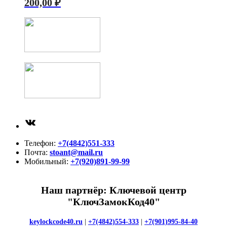
200,00
₽
ВКонтакте
Телефон:
+7(4842)551-333
Почта:
stoant@mail.ru
Мобильный:
+7(920)891-99-99
Наш партнёр: Ключевой центр
"КлючЗамокКод40"
keylockcode40.ru
|
+7(4842)554-333
|
+7(901)995-84-40