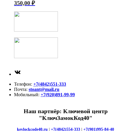
350,00
₽
ВКонтакте
Телефон:
+7(4842)551-333
Почта:
stoant@mail.ru
Мобильный:
+7(920)891-99-99
Наш партнёр: Ключевой центр
"КлючЗамокКод40"
keylockcode40.ru
|
+7(4842)554-333
|
+7(901)995-84-40