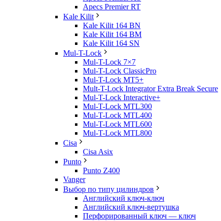
Apecs Premier RT
Kale Kilit
Kale Kilit 164 BN
Kale Kilit 164 BM
Kale Kilit 164 SN
Mul-T-Lock
Mul-T-Lock 7×7
Mul-T-Lock ClassicPro
Mul-T-Lock MT5+
Mult-T-Lock Integrator Extra Break Secure
Mul-T-Lock Interactive+
Mul-T-Lock MTL300
Mul-T-Lock MTL400
Mul-T-Lock MTL600
Mul-T-Lock MTL800
Cisa
Cisa Asix
Punto
Punto Z400
Vanger
Выбор по типу цилиндров
Английский ключ-ключ
Английский ключ-вертушка
Перфорированный ключ — ключ