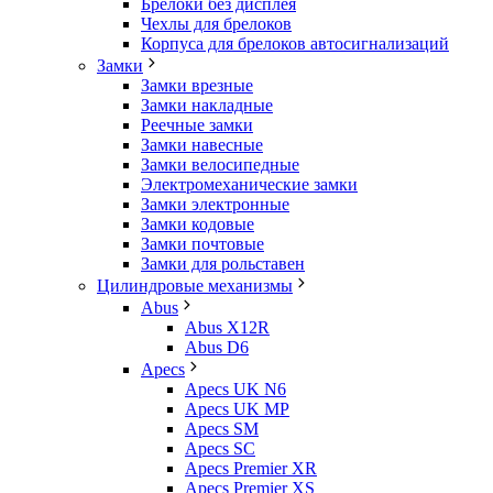
Брелоки без дисплея
Чехлы для брелоков
Корпуса для брелоков автосигнализаций
Замки
Замки врезные
Замки накладные
Реечные замки
Замки навесные
Замки велосипедные
Электромеханические замки
Замки электронные
Замки кодовые
Замки почтовые
Замки для рольставен
Цилиндровые механизмы
Abus
Abus X12R
Abus D6
Apecs
Apecs UK N6
Apecs UK MP
Apecs SM
Apecs SC
Apecs Premier XR
Apecs Premier XS