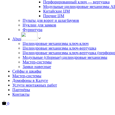
Перфорированный ключ — вертушка
Модульные цилиндровые механизмы 
Китайские ЦМ
Прочие ЦМ
Пульты для ворот и шлагбаумов
Нуклии для замков
Фурнитура
Abus
Цилиндровые механизмы ключ-ключ
Цилиндровые механизмы ключ-вертушка
Цилиндровые механизмы ключ-вертушка (перфори
Модульные (сборные) цилиндровые механизмы
Мастер-системы
Замки навесные
Сейфы и шкафы
Мастер-системы
Домофоны в Калуге
Услуги монтажных работ
Партнёры
Контакты
0