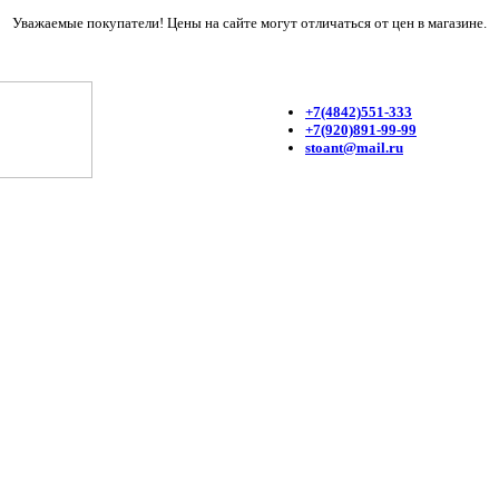
Уважаемые покупатели! Цены на сайте могут отличаться от цен в магазине.
+7(4842)551-333
+7(920)891-99-99
stoant@mail.ru