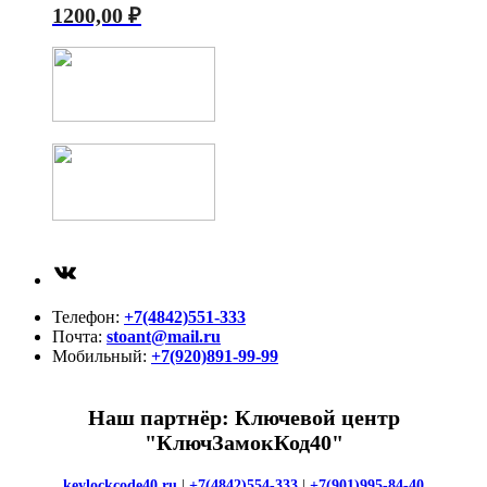
1200,00
₽
ВКонтакте
Телефон:
+7(4842)551-333
Почта:
stoant@mail.ru
Мобильный:
+7(920)891-99-99
Наш партнёр: Ключевой центр
"КлючЗамокКод40"
keylockcode40.ru
|
+7(4842)554-333
|
+7(901)995-84-40