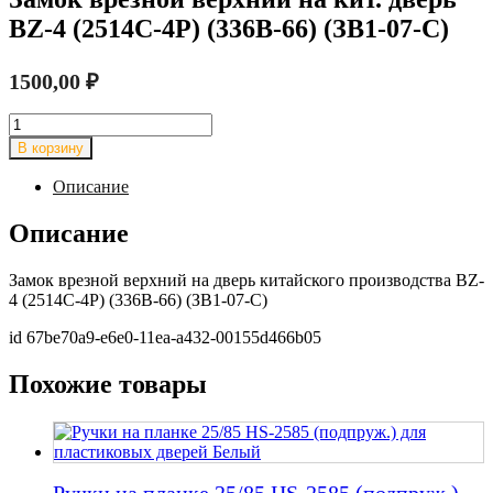
BZ-4 (2514С-4Р) (336В-66) (ЗВ1-07-С)
1500,00
₽
Количество
товара
В корзину
Замок
врезной
Описание
верхний
на
Описание
кит.
дверь
Замок врезной верхний на дверь китайского производства BZ-
BZ-
4 (2514С-4Р) (336В-66) (ЗВ1-07-С)
4
(2514С-4Р)
id 67be70a9-e6e0-11ea-a432-00155d466b05
(336В-66)
(ЗВ1-
Похожие товары
07-
С)