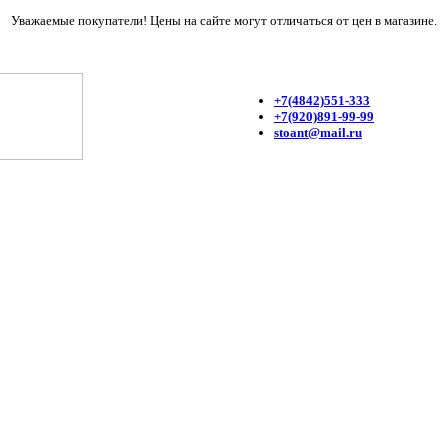
Уважаемые покупатели! Цены на сайте могут отличаться от цен в магазине.
+7(4842)551-333
+7(920)891-99-99
stoant@mail.ru