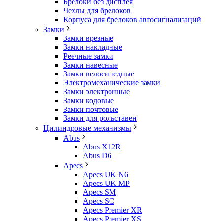
Брелоки без дисплея
Чехлы для брелоков
Корпуса для брелоков автосигнализаций
Замки
Замки врезные
Замки накладные
Реечные замки
Замки навесные
Замки велосипедные
Электромеханические замки
Замки электронные
Замки кодовые
Замки почтовые
Замки для рольставен
Цилиндровые механизмы
Abus
Abus X12R
Abus D6
Apecs
Apecs UK N6
Apecs UK MP
Apecs SM
Apecs SC
Apecs Premier XR
Apecs Premier XS