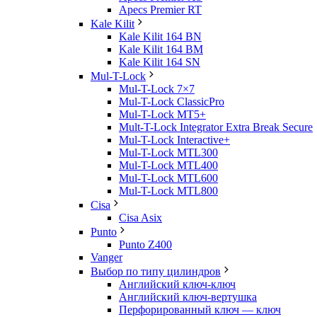
Apecs Premier RT
Kale Kilit
Kale Kilit 164 BN
Kale Kilit 164 BM
Kale Kilit 164 SN
Mul-T-Lock
Mul-T-Lock 7×7
Mul-T-Lock ClassicPro
Mul-T-Lock MT5+
Mult-T-Lock Integrator Extra Break Secure
Mul-T-Lock Interactive+
Mul-T-Lock MTL300
Mul-T-Lock MTL400
Mul-T-Lock MTL600
Mul-T-Lock MTL800
Cisa
Cisa Asix
Punto
Punto Z400
Vanger
Выбор по типу цилиндров
Английский ключ-ключ
Английский ключ-вертушка
Перфорированный ключ — ключ