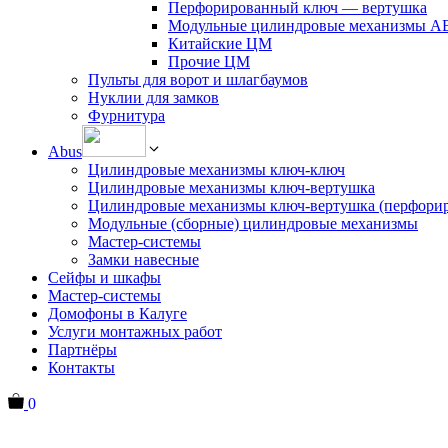
Перфорированный ключ — вертушка
Модульные цилиндровые механизмы 
Китайские ЦМ
Прочие ЦМ
Пульты для ворот и шлагбаумов
Нуклии для замков
Фурнитура
Abus
Цилиндровые механизмы ключ-ключ
Цилиндровые механизмы ключ-вертушка
Цилиндровые механизмы ключ-вертушка (перфори
Модульные (сборные) цилиндровые механизмы
Мастер-системы
Замки навесные
Сейфы и шкафы
Мастер-системы
Домофоны в Калуге
Услуги монтажных работ
Партнёры
Контакты
0