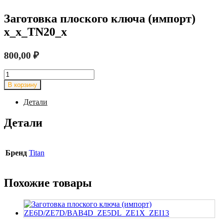
Заготовка плоского ключа (импорт)
x_x_TN20_x
800,00
₽
Количество
товара
В корзину
Заготовка
плоского
Детали
ключа
(импорт)
Детали
x_x_TN20_x
Бренд
Titan
Похожие товары