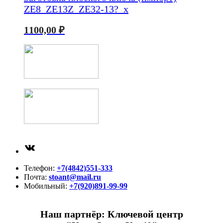
ZE8_ZE13Z_ZE32-13?_x
1100,00
₽
ВКонтакте
Телефон:
+7(4842)551-333
Почта:
stoant@mail.ru
Мобильный:
+7(920)891-99-99
Наш партнёр: Ключевой центр