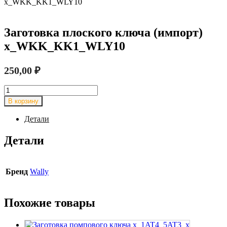
x_WKK_KK1_WLY10
Заготовка плоского ключа (импорт)
x_WKK_KK1_WLY10
250,00
₽
Количество
товара
В корзину
Заготовка
плоского
Детали
ключа
(импорт)
Детали
x_WKK_KK1_WLY10
Бренд
Wally
Похожие товары