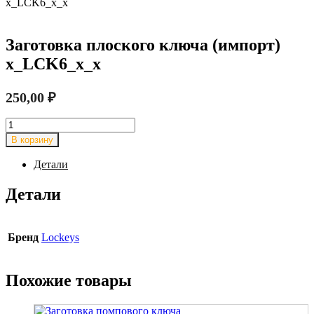
x_LCK6_x_x
Заготовка плоского ключа (импорт)
x_LCK6_x_x
250,00
₽
Количество
товара
В корзину
Заготовка
плоского
Детали
ключа
(импорт)
Детали
x_LCK6_x_x
Бренд
Lockeys
Похожие товары