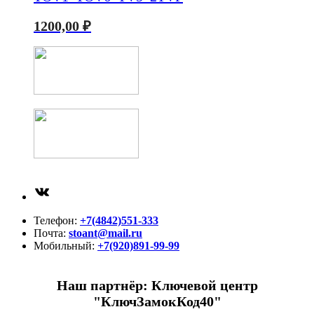
1200,00
₽
ВКонтакте
Телефон:
+7(4842)551-333
Почта:
stoant@mail.ru
Мобильный:
+7(920)891-99-99
Наш партнёр: Ключевой центр
"КлючЗамокКод40"