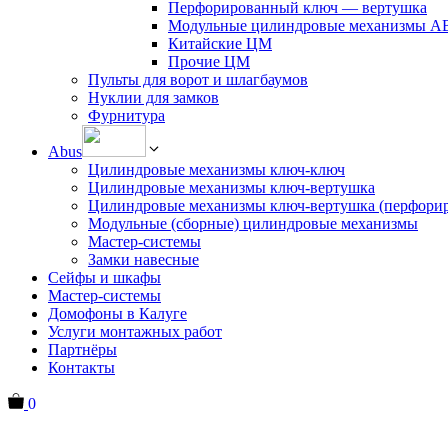
Перфорированный ключ — вертушка
Модульные цилиндровые механизмы 
Китайские ЦМ
Прочие ЦМ
Пульты для ворот и шлагбаумов
Нуклии для замков
Фурнитура
Abus
Цилиндровые механизмы ключ-ключ
Цилиндровые механизмы ключ-вертушка
Цилиндровые механизмы ключ-вертушка (перфори
Модульные (сборные) цилиндровые механизмы
Мастер-системы
Замки навесные
Сейфы и шкафы
Мастер-системы
Домофоны в Калуге
Услуги монтажных работ
Партнёры
Контакты
0