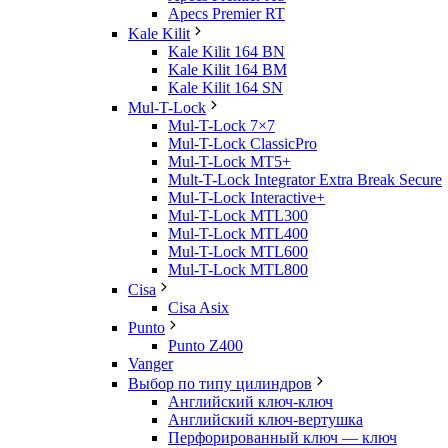
Apecs Premier RT
Kale Kilit
Kale Kilit 164 BN
Kale Kilit 164 BM
Kale Kilit 164 SN
Mul-T-Lock
Mul-T-Lock 7×7
Mul-T-Lock ClassicPro
Mul-T-Lock MT5+
Mult-T-Lock Integrator Extra Break Secure
Mul-T-Lock Interactive+
Mul-T-Lock MTL300
Mul-T-Lock MTL400
Mul-T-Lock MTL600
Mul-T-Lock MTL800
Cisa
Cisa Asix
Punto
Punto Z400
Vanger
Выбор по типу цилиндров
Английский ключ-ключ
Английский ключ-вертушка
Перфорированный ключ — ключ