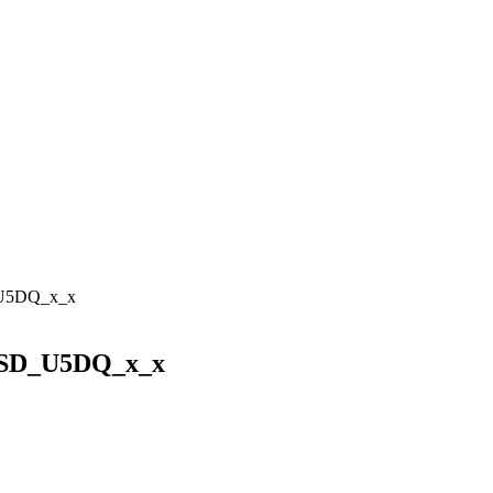
_U5DQ_x_x
U5SD_U5DQ_x_x