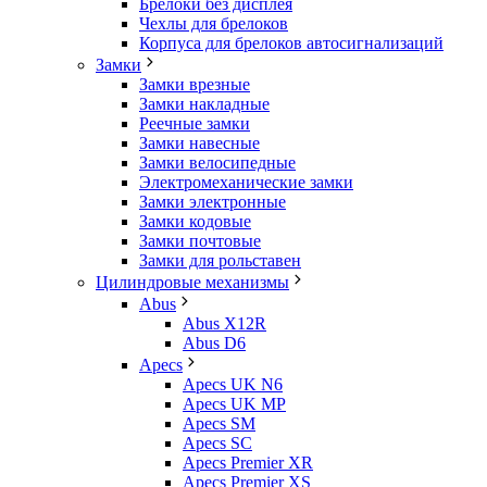
Брелоки без дисплея
Чехлы для брелоков
Корпуса для брелоков автосигнализаций
Замки
Замки врезные
Замки накладные
Реечные замки
Замки навесные
Замки велосипедные
Электромеханические замки
Замки электронные
Замки кодовые
Замки почтовые
Замки для рольставен
Цилиндровые механизмы
Abus
Abus X12R
Abus D6
Apecs
Apecs UK N6
Apecs UK MP
Apecs SM
Apecs SC
Apecs Premier XR
Apecs Premier XS