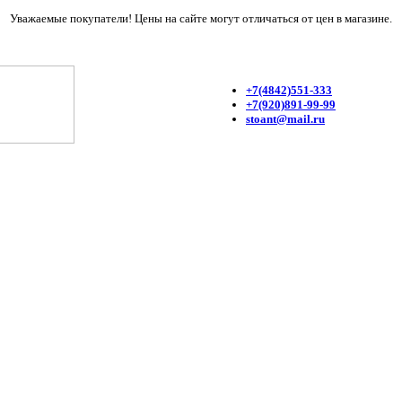
Уважаемые покупатели! Цены на сайте могут отличаться от цен в магазине.
+7(4842)551-333
+7(920)891-99-99
stoant@mail.ru