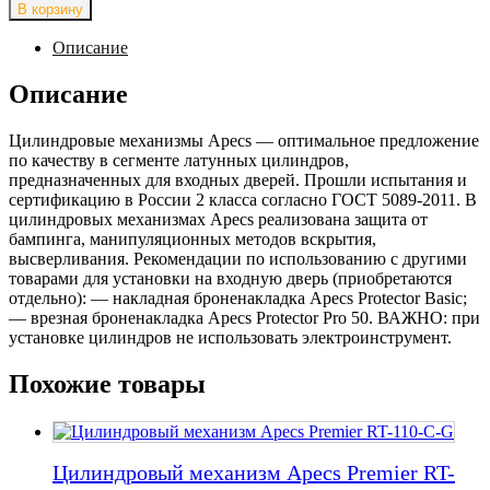
товара
В корзину
Цилиндровый
механизм
Описание
Apecs
SM-
Описание
70(30/40C)-
C-
Цилиндровые механизмы Apecs — оптимальное предложение
NI
по качеству в сегменте латунных цилиндров,
предназначенных для входных дверей. Прошли испытания и
сертификацию в России 2 класса согласно ГОСТ 5089-2011. В
цилиндровых механизмах Apecs реализована защита от
бампинга, манипуляционных методов вскрытия,
высверливания. Рекомендации по использованию с другими
товарами для установки на входную дверь (приобретаются
отдельно): — накладная броненакладка Apecs Protector Basic;
— врезная броненакладка Apecs Protector Pro 50. ВАЖНО: при
установке цилиндров не использовать электроинструмент.
Похожие товары
Цилиндровый механизм Apecs Premier RT-