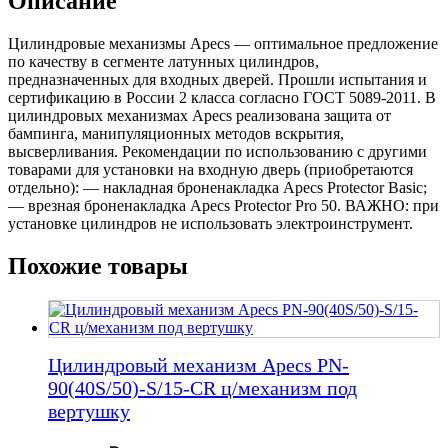
Описание
60-
Z-
Цилиндровые механизмы Apecs — оптимальное предложение
C-
по качеству в сегменте латунных цилиндров,
NI
предназначенных для входных дверей. Прошли испытания и
с
сертификацию в России 2 класса согласно ГОСТ 5089-2011. В
вертушком
цилиндровых механизмах Apecs реализована защита от
30*30мм
бампинга, манипуляционных методов вскрытия,
высверливания. Рекомендации по использованию с другими
товарами для установки на входную дверь (приобретаются
отдельно): — накладная броненакладка Apecs Protector Basic;
— врезная броненакладка Apecs Protector Pro 50. ВАЖНО: при
установке цилиндров не использовать электроинструмент.
Похожие товары
Цилиндровый механизм Apecs PN-
90(40S/50)-S/15-CR ц/механизм под
вертушку