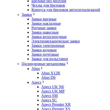
Брелоки без дисплея
Чехлы для брелоков
Корпуса для брелоков автосигнализаций
Замки
Замки врезные
Замки накладные
Реечные замки
Замки навесные
Замки велосипедные
Электромеханические замки
Замки электронные
Замки кодовые
Замки почтовые
Замки для рольставен
Цилиндровые механизмы
Abus
Abus X12R
Abus D6
Apecs
Apecs UK N6
Apecs UK MP
Apecs SM
Apecs SC
Apecs Premier XR
Apecs Premier XS