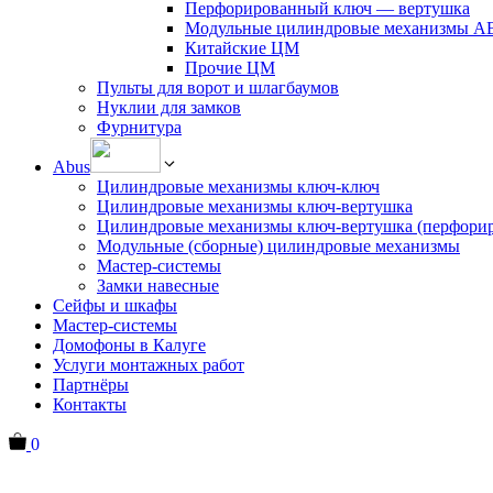
Перфорированный ключ — вертушка
Модульные цилиндровые механизмы 
Китайские ЦМ
Прочие ЦМ
Пульты для ворот и шлагбаумов
Нуклии для замков
Фурнитура
Abus
Цилиндровые механизмы ключ-ключ
Цилиндровые механизмы ключ-вертушка
Цилиндровые механизмы ключ-вертушка (перфори
Модульные (сборные) цилиндровые механизмы
Мастер-системы
Замки навесные
Сейфы и шкафы
Мастер-системы
Домофоны в Калуге
Услуги монтажных работ
Партнёры
Контакты
0