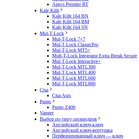
Apecs Premier RT
Kale Kilit
Kale Kilit 164 BN
Kale Kilit 164 BM
Kale Kilit 164 SN
Mul-T-Lock
Mul-T-Lock 7×7
Mul-T-Lock ClassicPro
Mul-T-Lock MT5+
Mult-T-Lock Integrator Extra Break Secure
Mul-T-Lock Interactive+
Mul-T-Lock MTL300
Mul-T-Lock MTL400
Mul-T-Lock MTL600
Mul-T-Lock MTL800
Cisa
Cisa Asix
Punto
Punto Z400
Vanger
Выбор по типу цилиндров
Английский ключ-ключ
Английский ключ-вертушка
Перфорированный ключ — ключ