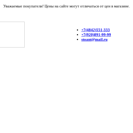
Уважаемые покупатели! Цены на сайте могут отличаться от цен в магазине.
+7(4842)551-333
+7(920)891-99-99
stoant@mail.ru