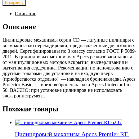
товара
В корзину
Цилиндровый
механизм
Описание
Apecs
Premier
Описание
CD-
90-
Цилиндровые механизмы серии CD — латунные цилиндры с
C-
возможностью перекодировки, предназначенные для входных
NI
дверей. Сертифицированы по 3 классу согласно ГОСТ Р 5089-
2011. В цилиндровых механизмах Apecs реализована защита
от манипуляционных методов вскрытия, высверливания и
вытягивания сердечника. Рекомендации по использованию с
другими товарами для установки на входную дверь
(приобретаются отдельно): — накладная броненакладка Apecs
Protector Basic; — врезная броненакладка Apecs Protector Pro
50. ВАЖНО: при установке цилиндров не использовать
электроинструмент.
Похожие товары
Цилиндровый механизм Apecs Premier RT-