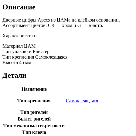
01-
Описание
1-
Z-
Дверные цифры Apecs из ЦАМа на клейком основании.
G
Ассортимент цветов: CR — хром и G — золото.
Характеристики
Материал ЦАМ
Тип упаковки Блистер
Тип крепления Самоклеящаяся
Высота 45 мм
Детали
Назначение
Тип крепления
Самоклеящаяся
Тип ригелей
Вылет ригелей
Тип механизма секретности
Тип ключа