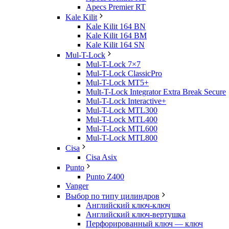
Apecs Premier RT
Kale Kilit
Kale Kilit 164 BN
Kale Kilit 164 BM
Kale Kilit 164 SN
Mul-T-Lock
Mul-T-Lock 7×7
Mul-T-Lock ClassicPro
Mul-T-Lock MT5+
Mult-T-Lock Integrator Extra Break Secure
Mul-T-Lock Interactive+
Mul-T-Lock MTL300
Mul-T-Lock MTL400
Mul-T-Lock MTL600
Mul-T-Lock MTL800
Cisa
Cisa Asix
Punto
Punto Z400
Vanger
Выбор по типу цилиндров
Английский ключ-ключ
Английский ключ-вертушка
Перфорированный ключ — ключ