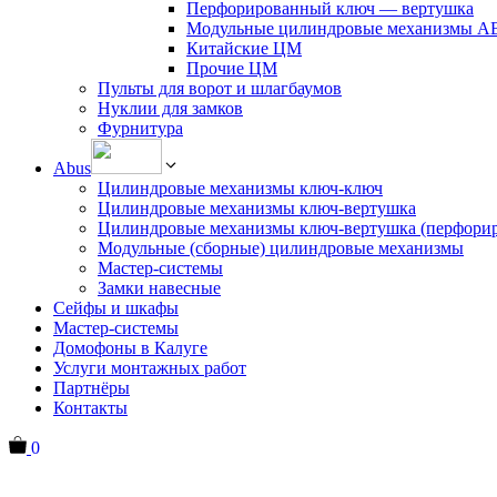
Перфорированный ключ — вертушка
Модульные цилиндровые механизмы 
Китайские ЦМ
Прочие ЦМ
Пульты для ворот и шлагбаумов
Нуклии для замков
Фурнитура
Abus
Цилиндровые механизмы ключ-ключ
Цилиндровые механизмы ключ-вертушка
Цилиндровые механизмы ключ-вертушка (перфори
Модульные (сборные) цилиндровые механизмы
Мастер-системы
Замки навесные
Сейфы и шкафы
Мастер-системы
Домофоны в Калуге
Услуги монтажных работ
Партнёры
Контакты
0