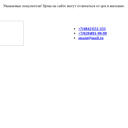
Уважаемые покупатели! Цены на сайте могут отличаться от цен в магазине.
+7(4842)551-333
+7(920)891-99-99
stoant@mail.ru