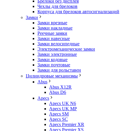
Брелоки без дисплея
Чехлы для брелоков
Корпуса для брелоков автосигнализаций
Замки
Замки врезные
Замки накладные
Реечные замки
Замки навесные
Замки велосипедные
Электромеханические замки
Замки электронные
Замки кодовые
Замки почтовые
Замки для рольставен
Цилиндровые механизмы
Abus
Abus X12R
Abus D6
Apecs
Apecs UK N6
Apecs UK MP
Apecs SM
Apecs SC
Apecs Premier XR
Apecs Premier XS