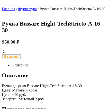
Главная
/
Фурнитура
/ Ручка Bussare Hight-TechStricto-A-16-30
Ручка Bussare Hight-TechStricto-A-16-
30
950,00
₽
Количество
товара
В корзину
Ручка
Bussare
Описание
Hight-
TechStricto-
Описание
A-
16-
Ручка дверная Bussare Hight-TechStricto-A-16-30
30
Цвет: Матовый хром
Цена: 650 руб.
Завёртка: Матовый Хром