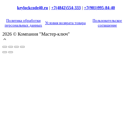
keylockcode40.ru
|
+7(4842)554-333
|
+7(901)995-84-40
Политика обработки
Пользовательское
Условия возврата товара
персональных данных
соглашение
2026 © Компания "Мастер-ключ"