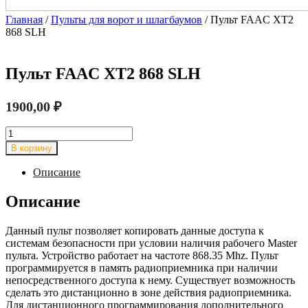
Главная
/
Пульты для ворот и шлагбаумов
/ Пульт FAAC XT2
868 SLH
Пульт FAAC XT2 868 SLH
1900,00
₽
Количество
товара
В корзину
Пульт
FAAC
Описание
XT2
868
Описание
SLH
Данный пульт позволяет копировать данные доступа к
системам безопасности при условии наличия рабочего Master
пульта. Устройство работает на частоте 868.35 Mhz. Пульт
программируется в память радиоприемника при наличии
непосредственного доступа к нему. Существует возможность
сделать это дистанционно в зоне действия радиоприемника.
Для дистанционного программирования дополнительного