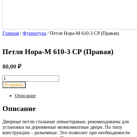
Главная
/
Фурнитура
/ Петля Нора-М 610-3 CP (Правая)
Петля Нора-М 610-3 CP (Правая)
80,00
₽
Количество
товара
В корзину
Петля
Нора-
Описание
М
610-
Описание
3
CP
Дверные петли стальные левые/правые, рекомендованы для
(Правая)
установки на деревянные межкомнатные двери. По типу
конструкции – разъемные. Это позволит при необходимости