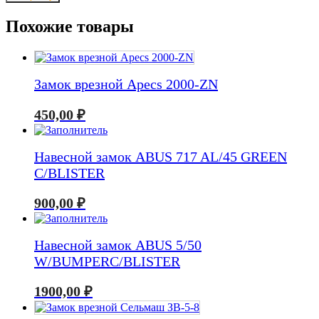
Навесные
замки
Похожие товары
ABUS
727TI/40*2+40HB63
TRIPLES
C/BLISTER
Замок врезной Apecs 2000-ZN
450,00
₽
Навесной замок ABUS 717 AL/45 GREEN
C/BLISTER
900,00
₽
Навесной замок ABUS 5/50
W/BUMPERC/BLISTER
1900,00
₽