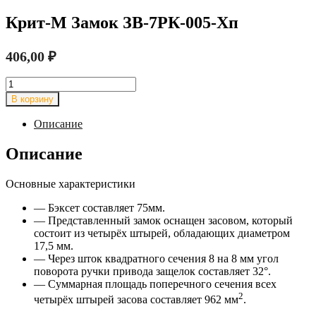
Крит-М Замок ЗВ-7РК-005-Хп
406,00
₽
Количество
товара
В корзину
Крит-
М
Описание
Замок
ЗВ-7РК-005-
Описание
Хп
Основные характеристики
— Бэксет составляет 75мм.
— Представленный замок оснащен засовом, который
состоит из четырёх штырей, обладающих диаметром
17,5 мм.
— Через шток квадратного сечения 8 на 8 мм угол
поворота ручки привода защелок составляет 32°.
— Суммарная площадь поперечного сечения всех
2
четырёх штырей засова составляет 962 мм
.