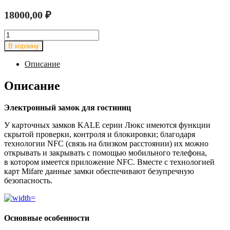
18000,00
₽
Количество
товара
В корзину
Замок
электронный
Описание
Kale
Kilit
Описание
KD
040/80-
Электронный замок для гостиниц
800
У карточных замков KALE серии Люкс имеются функции
скрытой проверки, контроля и блокировки; благодаря
технологии NFC (связь на близком расстоянии) их можно
открывать и закрывать с помощью мобильного телефона,
в котором имеется приложение NFC. Вместе с технологией
карт Mifare данные замки обеспечивают безупречную
безопасность.
Основные особенности