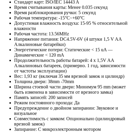
Стандарт карт: ISO/IEC 14443 A
Время считывания карты: Менее 0.035 секунд
Время разблокирования ручки: 5 секунд
Рабочая температура: -15°C ̴ +60°C
Допустимая влажность воздуха: 15-95 % относительной
влажности
Рабочая частота: 13.56MHz
Напряжение питания: DC4.5V-6V (4 штуки 1,5 V AA
Алкалиновые батарейки)
Энергетические потери: Статические < 15 uA —
Динамические < 120 mA
Продолжительность работы батарей: 4 x 1,5V AA
Алкалиновых батареек, (примерно. 1 год, зависимости
от частоты эксплуатации)
Вес: 1,93 кг (включая 35 мм врезной замок и цилиндр)
Толщина двери: 38mm -70mm
Ширина стоевой части двери: Минимум 95 mm (может
быть изменена в зависимости от врезного замка)
Память записей: 200 записей
Режим постоянного прохода: Да
Предупреждение о двойном запирании: Звуковое и
визуальное
Совместимость с замком: Опционально (цилиндровый
врезной замок)
Запирание: С микроэлектронным мотором