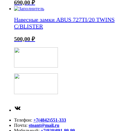
690,00
₽
Навесные замки ABUS 727TI/20 TWINS
C/BLISTER
500,00
₽
ВКонтакте
Телефон:
+7(4842)551-333
Почта:
stoant@mail.ru
Мобильный:
+7(920)891-99-99