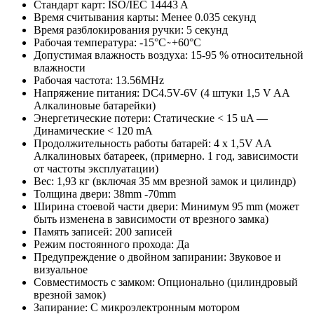
Стандарт карт: ISO/IEC 14443 A
Время считывания карты: Менее 0.035 секунд
Время разблокирования ручки: 5 секунд
Рабочая температура: -15°C ̴ +60°C
Допустимая влажность воздуха: 15-95 % относительной
влажности
Рабочая частота: 13.56MHz
Напряжение питания: DC4.5V-6V (4 штуки 1,5 V AA
Алкалиновые батарейки)
Энергетические потери: Статические < 15 uA —
Динамические < 120 mA
Продолжительность работы батарей: 4 x 1,5V AA
Алкалиновых батареек, (примерно. 1 год, зависимости
от частоты эксплуатации)
Вес: 1,93 кг (включая 35 мм врезной замок и цилиндр)
Толщина двери: 38mm -70mm
Ширина стоевой части двери: Минимум 95 mm (может
быть изменена в зависимости от врезного замка)
Память записей: 200 записей
Режим постоянного прохода: Да
Предупреждение о двойном запирании: Звуковое и
визуальное
Совместимость с замком: Опционально (цилиндровый
врезной замок)
Запирание: С микроэлектронным мотором