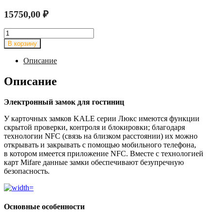
15750,00
₽
Количество
товара
В корзину
Замок
электронный
Описание
Kale
Kilit
Описание
KD
040/80-
Электронный замок для гостиниц
701
У карточных замков KALE серии Люкс имеются функции
скрытой проверки, контроля и блокировки; благодаря
технологии NFC (связь на близком расстоянии) их можно
открывать и закрывать с помощью мобильного телефона,
в котором имеется приложение NFC. Вместе с технологией
карт Mifare данные замки обеспечивают безупречную
безопасность.
Основные особенности