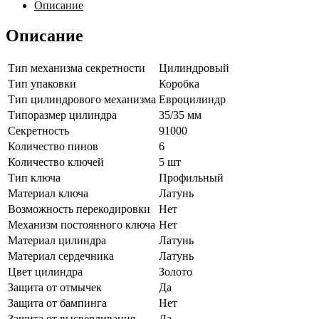
KILIT
Описание
164SN-
70(30+10+30)-
Описание
BP-
5KEY-
STB
Тип механизма секретности
Цилиндровый
Тип упаковки
Коробка
Тип цилиндрового механизма
Евроцилиндр
Типоразмер цилиндра
35/35 мм
Секретность
91000
Количество пинов
6
Количество ключей
5 шт
Тип ключа
Профильный
Материал ключа
Латунь
Возможность перекодировки
Нет
Механизм постоянного ключа
Нет
Материал цилиндра
Латунь
Материал сердечника
Латунь
Цвет цилиндра
Золото
Защита от отмычек
Да
Защита от бампинга
Нет
Защита от высверливания
Да