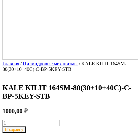
Главная
/
Цилиндровые механизмы
/ KALE KILIT 164SM-
80(30+10+40C)-C-BP-5KEY-STB
KALE KILIT 164SM-80(30+10+40C)-C-
BP-5KEY-STB
1000,00
₽
Количество
товара
В корзину
KALE