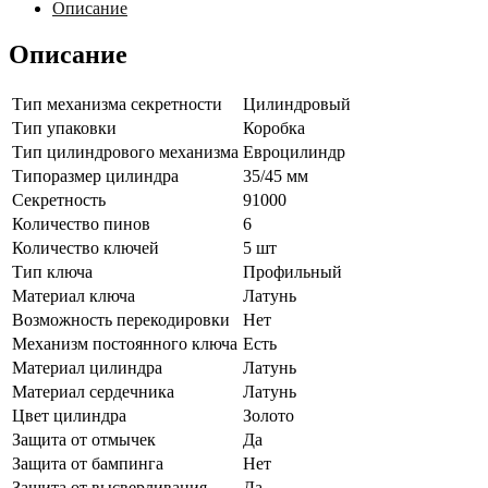
KILIT
Описание
164SM-
80(30+10+40C)-
Описание
C-
BP-
5KEY-
Тип механизма секретности
Цилиндровый
STB
Тип упаковки
Коробка
Тип цилиндрового механизма
Евроцилиндр
Типоразмер цилиндра
35/45 мм
Секретность
91000
Количество пинов
6
Количество ключей
5 шт
Тип ключа
Профильный
Материал ключа
Латунь
Возможность перекодировки
Нет
Механизм постоянного ключа
Есть
Материал цилиндра
Латунь
Материал сердечника
Латунь
Цвет цилиндра
Золото
Защита от отмычек
Да
Защита от бампинга
Нет
Защита от высверливания
Да