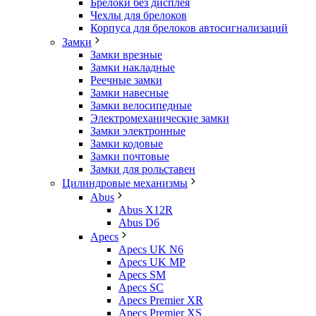
Брелоки без дисплея
Чехлы для брелоков
Корпуса для брелоков автосигнализаций
Замки
Замки врезные
Замки накладные
Реечные замки
Замки навесные
Замки велосипедные
Электромеханические замки
Замки электронные
Замки кодовые
Замки почтовые
Замки для рольставен
Цилиндровые механизмы
Abus
Abus X12R
Abus D6
Apecs
Apecs UK N6
Apecs UK MP
Apecs SM
Apecs SC
Apecs Premier XR
Apecs Premier XS