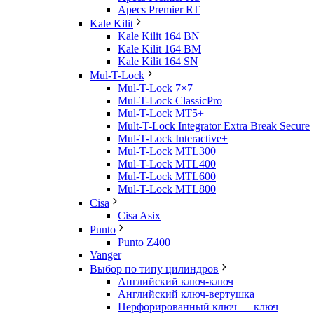
Apecs Premier RT
Kale Kilit
Kale Kilit 164 BN
Kale Kilit 164 BM
Kale Kilit 164 SN
Mul-T-Lock
Mul-T-Lock 7×7
Mul-T-Lock ClassicPro
Mul-T-Lock MT5+
Mult-T-Lock Integrator Extra Break Secure
Mul-T-Lock Interactive+
Mul-T-Lock MTL300
Mul-T-Lock MTL400
Mul-T-Lock MTL600
Mul-T-Lock MTL800
Cisa
Cisa Asix
Punto
Punto Z400
Vanger
Выбор по типу цилиндров
Английский ключ-ключ
Английский ключ-вертушка
Перфорированный ключ — ключ