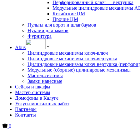
Перфорированный ключ — вертушка
Модульные цилиндровые механизмы 
Китайские ЦМ
Прочие ЦМ
Пульты для ворот и шлагбаумов
Нуклии для замков
Фурнитура
Abus
Цилиндровые механизмы ключ-ключ
Цилиндровые механизмы ключ-вертушка
Цилиндровые механизмы ключ-вертушка (перфори
Модульные (сборные) цилиндровые механизмы
Мастер-системы
Замки навесные
Сейфы и шкафы
Мастер-системы
Домофоны в Калуге
Услуги монтажных работ
Партнёры
Контакты
0