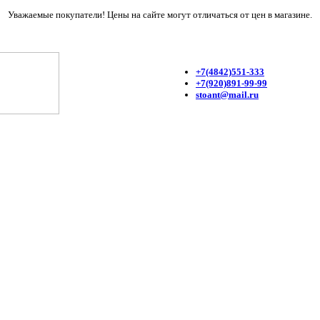
Уважаемые покупатели! Цены на сайте могут отличаться от цен в магазине.
+7(4842)551-333
+7(920)891-99-99
stoant@mail.ru