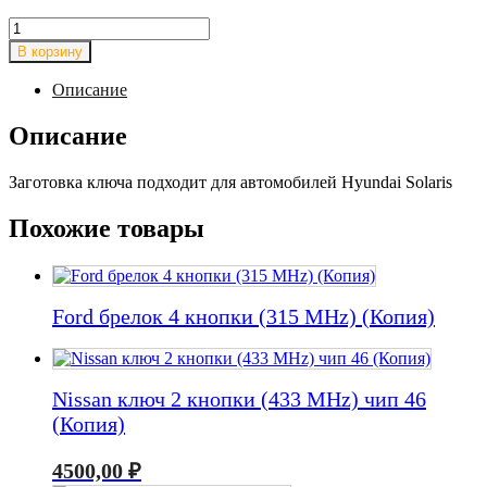
Количество
товара
В корзину
Hyundai
корпус
Описание
ключа
под
Описание
чип
(Копия)
Заготовка ключа подходит для автомобилей Hyundai Solaris
Похожие товары
Ford брелок 4 кнопки (315 MHz) (Копия)
Nissan ключ 2 кнопки (433 MHz) чип 46
(Копия)
4500,00
₽