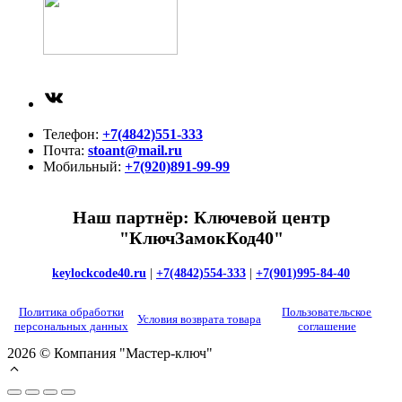
ВКонтакте
Телефон:
+7(4842)551-333
Почта:
stoant@mail.ru
Мобильный:
+7(920)891-99-99
Наш партнёр: Ключевой центр
"КлючЗамокКод40"
keylockcode40.ru
|
+7(4842)554-333
|
+7(901)995-84-40
Политика обработки
Пользовательское
Условия возврата товара
персональных данных
соглашение
2026 © Компания "Мастер-ключ"