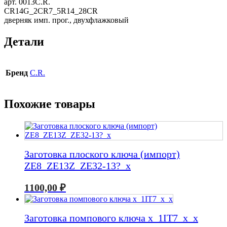
арт. 0013C.R.
CR14G_2CR7_5R14_28CR
дверняк имп. прог., двухфлажковый
Детали
Бренд
C.R.
Похожие товары
Заготовка плоского ключа (импорт)
ZE8_ZE13Z_ZE32-13?_x
1100,00
₽
Заготовка помпового ключа x_1IT7_x_x