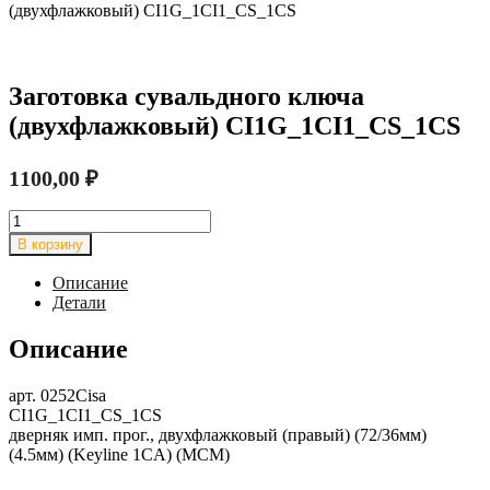
(двухфлажковый) CI1G_1CI1_CS_1CS
Заготовка сувальдного ключа
(двухфлажковый) CI1G_1CI1_CS_1CS
1100,00
₽
Количество
товара
В корзину
Заготовка
сувальдного
Описание
ключа
Детали
(двухфлажковый)
CI1G_1CI1_CS_1CS
Описание
арт. 0252Cisa
CI1G_1CI1_CS_1CS
дверняк имп. прог., двухфлажковый (правый) (72/36мм)
(4.5мм) (Keyline 1CA) (MCM)