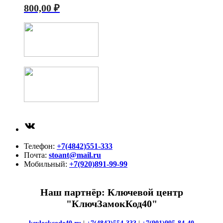
800,00
₽
ВКонтакте
Телефон:
+7(4842)551-333
Почта:
stoant@mail.ru
Мобильный:
+7(920)891-99-99
Наш партнёр: Ключевой центр
"КлючЗамокКод40"