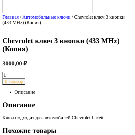
Главная
/
Автомобильные ключи
/ Chevrolet ключ 3 кнопки
(433 MHz) (Копия)
Chevrolet ключ 3 кнопки (433 MHz)
(Копия)
3000,00
₽
Количество
товара
В корзину
Chevrolet
ключ
Описание
3
кнопки
Описание
(433
MHz)
Ключ подходит для автомобилей Chevrolet Lacetti
(Копия)
Похожие товары