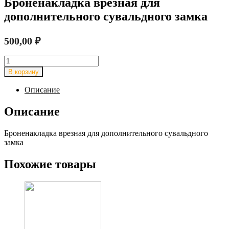
Броненакладка врезная для
дополнительного сувальдного замка
500,00
₽
Количество
товара
В корзину
Броненакладка
врезная
Описание
для
дополнительного
Описание
сувальдного
замка
Броненакладка врезная для дополнительного сувальдного
замка
Похожие товары